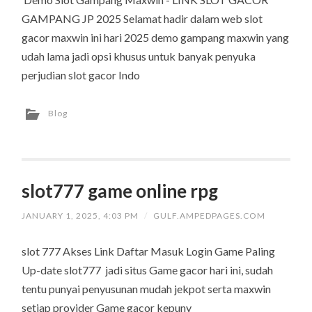
GAMPANG JP 2025 Selamat hadir dalam web slot
gacor maxwin ini hari 2025 demo gampang maxwin yang
udah lama jadi opsi khusus untuk banyak penyuka
perjudian slot gacor Indo
Blog
slot777 game online rpg
JANUARY 1, 2025, 4:03 PM
/
GULF.AMPEDPAGES.COM
slot 777 Akses Link Daftar Masuk Login Game Paling
Up-date slot777 jadi situs Game gacor hari ini, sudah
tentu punyai penyusunan mudah jekpot serta maxwin
setiap provider Game gacor kepuny