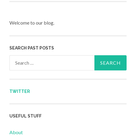
Welcome to our blog.
SEARCH PAST POSTS
Search for:
TWITTER
USEFUL STUFF
About